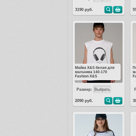
3190 руб.
5
Майка X&S белая для
П
мальчика 140-170
м
Fashion X&S
F
Размер:
2090 руб.
3