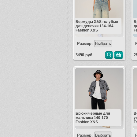
Бермуды X&S голубые
Б
для девочки 134-164
д
Fashion X&S
F
Размер:
3490 руб.
2
Брюки черные для
В
мальчика 140-170
у
Fashion X&S
F
Размер: