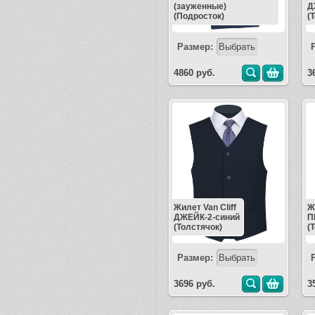
(зауженные)
Д
(Подросток)
(
Размер:
4860 руб.
3
Жилет Van Cliff
Ж
ДЖЕЙК-2-синий
П
(Толстячок)
(
Размер:
3696 руб.
3