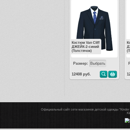
Костюм Van Cliff
К
ДЖЕЙК-2-синий
Д
(Толстячок)
(
Размер:
12408 руб.
1
Официальный сайт сети магазинов детской одежды "Kinder 
Ki